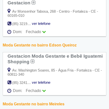
Ter:
09:00 - 18:00
Gestacion
Qua:
09:00 - 18:00
Qui:
09:00 - 18:00
Av Monsenhor Tabosa, 268 - Centro - Fortaleza - CE -
Sex:
09:00 - 18:00
60165-010
Sáb:
Fechado
Dom:
Fechado
ver telefone
(85) 3219-3458
Dom:
Fechado
Seg:
09:00 - 18:00
Ter:
09:00 - 18:00
Moda Gestante no bairro Edson Queiroz
Qua:
09:00 - 18:00
Qui:
09:00 - 18:00
Gestacion Moda Gestante e Bebê Iguatemi
Sex:
09:00 - 18:00
Sáb:
Fechado
Shopping
Dom:
Fechado
Av. Washington Soares, 85 - Água Fria - Fortaleza - CE -
60811-340
ver telefone
(85) 3241-1932
Dom:
Fechado
Seg:
09:00 - 18:00
Ter:
09:00 - 18:00
Moda Gestante no bairro Meireles
Qua:
09:00 - 18:00