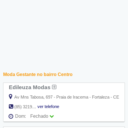
Moda Gestante no bairro Centro
Edileuza Modas
Av Mns Tabosa, 697 - Praia de Iracema - Fortaleza - CE
ver telefone
(85) 3219-9253
Dom:
Fechado
Seg:
09:00 - 18:00