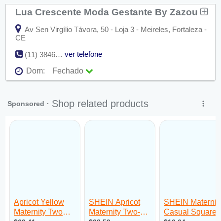
Qui:
09:00 - 18:00
Lua Crescente Moda Gestante By Zazou
Sex:
09:00 - 18:00
Sáb:
Fechado
Dom:
Fechado
Av Sen Virgílio Távora, 50 - Loja 3 - Meireles, Fortaleza -
CE
ver telefone
(11) 3846-6511
Dom:
Fechado
Seg:
09:00 - 18:00
Ter:
09:00 - 18:00
Qua:
09:00 - 18:00
Qui:
09:00 - 18:00
Sex:
09:00 - 18:00
Sáb:
Fechado
Dom:
Fechado