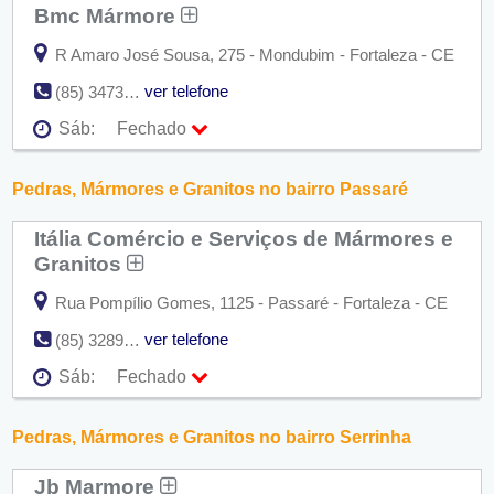
Bmc Mármore
Sex:
09:00 - 18:00
Sáb:
Fechado
Dom:
Fechado
R Amaro José Sousa, 275 - Mondubim - Fortaleza - CE
ver telefone
(85) 3473-1949
Sáb:
Fechado
Seg:
09:00 - 18:00
Ter:
09:00 - 18:00
Pedras, Mármores e Granitos no bairro Passaré
Qua:
09:00 - 18:00
Qui:
09:00 - 18:00
Itália Comércio e Serviços de Mármores e
Sex:
09:00 - 18:00
Sáb:
Fechado
Granitos
Dom:
Fechado
Rua Pompílio Gomes, 1125 - Passaré - Fortaleza - CE
ver telefone
(85) 3289-3027
Sáb:
Fechado
Seg:
09:00 - 18:00
Ter:
09:00 - 18:00
Pedras, Mármores e Granitos no bairro Serrinha
Qua:
09:00 - 18:00
Qui:
09:00 - 18:00
Jb Marmore
Sex:
09:00 - 18:00