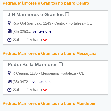
Ter:
09:00 - 18:00
Pedras, Mármores e Granitos no bairro Centro
Qua:
09:00 - 18:00
Qui:
09:00 - 18:00
J H Mármores e Granitos
Sex:
09:00 - 18:00
Sáb:
Fechado
Dom:
Fechado
Rua Gal Sampaio, 1243 - Centro - Fortaleza - CE
ver telefone
(85) 3253-4825
Sáb:
Fechado
Seg:
09:00 - 18:00
Ter:
09:00 - 18:00
Pedras, Mármores e Granitos no bairro Messejana
Qua:
09:00 - 18:00
Qui:
09:00 - 18:00
Pedra Bella Mármores
Sex:
09:00 - 18:00
Sáb:
Fechado
Dom:
Fechado
R Cearim, 1135 - Messejana, Fortaleza - CE
ver telefone
(85) 3472-6420
Sáb:
Fechado
Seg:
09:00 - 18:00
Ter:
09:00 - 18:00
Pedras, Mármores e Granitos no bairro Mondubim
Qua:
09:00 - 18:00
Qui:
09:00 - 18:00