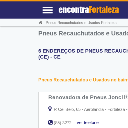
encontra
Fortaleza
Pneus Recauchutados e Usados Fortaleza
Pneus Recauchutados e Usado
6 ENDEREÇOS DE PNEUS RECAUC
(CE) - CE
Pneus Recauchutados e Usados no bairr
Renovadora de Pneus Jonci
R Cel Belo, 65 - Aerolândia - Fortaleza 
ver telefone
(85) 3272-4847