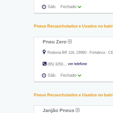
Sáb:
Fechado
Seg:
09:00 - 18:00
Ter:
09:00 - 18:00
Qua:
09:00 - 18:00
Pneus Recauchutados e Usados no bairr
Qui:
09:00 - 18:00
Sex:
09:00 - 18:00
Sáb:
Fechado
Pneu Zero
Dom:
Fechado
Rodovia BR 116, 19960 - Fortaleza - C
ver telefone
(85) 3250-2222
Sáb:
Fechado
Seg:
09:00 - 18:00
Ter:
09:00 - 18:00
Qua:
09:00 - 18:00
Pneus Recauchutados e Usados no bair
Qui:
09:00 - 18:00
Sex:
09:00 - 18:00
Sáb:
Fechado
Janjão Pneus
Dom:
Fechado