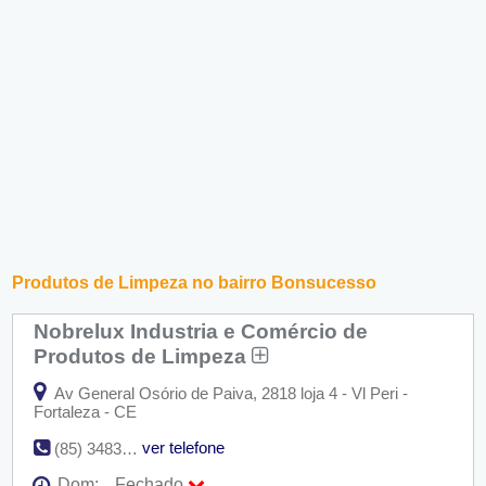
Produtos de Limpeza no bairro Bonsucesso
Nobrelux Industria e Comércio de
Produtos de Limpeza
Av General Osório de Paiva, 2818 loja 4 - Vl Peri -
Fortaleza - CE
ver telefone
(85) 3483-5851
Dom:
Fechado