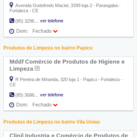
Dom:
Fechado
Avenida Godofredo Maciel, 3399 loja 2 - Parangaba -
Fortaleza - CE
ver telefone
(85) 3296-1778
Dom:
Fechado
Seg:
09:00 - 18:00
Ter:
09:00 - 18:00
Produtos de Limpeza no bairro Papicu
Qua:
09:00 - 18:00
Qui:
09:00 - 18:00
Mddf Comércio de Produtos de Higiene e
Sex:
09:00 - 18:00
Sáb:
Fechado
Limpeza
Dom:
Fechado
R Pereira de Miranda, 320 loja 1 - Papicu - Fortaleza -
CE
ver telefone
(85) 3086-7917
Dom:
Fechado
Seg:
09:00 - 18:00
Ter:
09:00 - 18:00
Produtos de Limpeza no bairro Vila Uniao
Qua:
09:00 - 18:00
Qui:
09:00 - 18:00
Clinil Industria e Comércio de Produtos de
Sex:
09:00 - 18:00