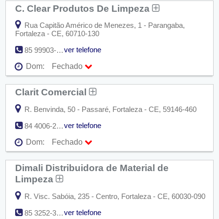
Ter:
09:00 - 18:00
C. Clear Produtos De Limpeza
Qua:
09:00 - 18:00
Qui:
09:00 - 18:00
Rua Capitão Américo de Menezes, 1 - Parangaba,
Sex:
09:00 - 18:00
Fortaleza - CE, 60710-130
Sáb:
Fechado
Dom:
Fechado
ver telefone
85 99903-8270
Dom:
Fechado
Seg:
09:00 - 18:00
Ter:
09:00 - 18:00
Clarit Comercial
Qua:
09:00 - 18:00
Qui:
09:00 - 18:00
R. Benvinda, 50 - Passaré, Fortaleza - CE, 59146-460
Sex:
09:00 - 18:00
Sáb:
Fechado
ver telefone
84 4006-2555
Dom:
Fechado
Dom:
Fechado
Seg:
09:00 - 18:00
Ter:
09:00 - 18:00
Dimali Distribuidora de Material de
Qua:
09:00 - 18:00
Limpeza
Qui:
09:00 - 18:00
Sex:
09:00 - 18:00
R. Visc. Sabóia, 235 - Centro, Fortaleza - CE, 60030-090
Sáb:
Fechado
Dom:
Fechado
ver telefone
85 3252-3611