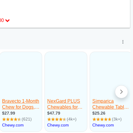
00
:00