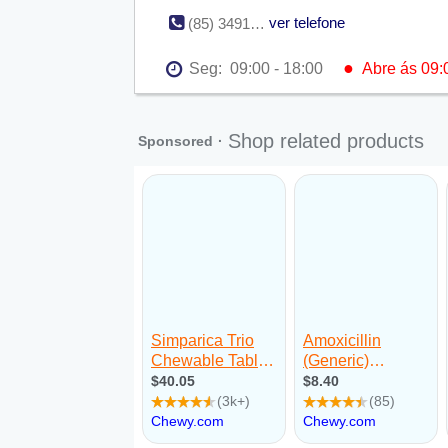
ver telefone
(85) 3491-7334
●
Seg:
09:00 - 18:00
Abre ás 09:
●
Seg:
09:00 - 18:00
Abre ás 09
Ter:
09:00 - 18:00
Qua:
09:00 - 18:00
Qui:
09:00 - 18:00
Sex:
09:00 - 18:00
Sáb:
Fechado
Dom:
Fechado