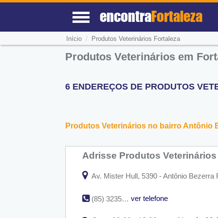
encontra
Fortaleza
/
Início
Produtos Veterinários Fortaleza
Produtos Veterinários em Fort
6 ENDEREÇOS DE PRODUTOS VETER
Produtos Veterinários no bairro Antônio 
Adrisse Produtos Veterinário
Av. Mister Hull, 5390 - Antônio Bezerra
ver telefone
(85) 3235-6000