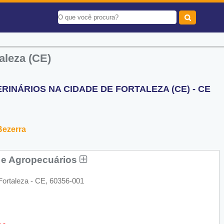
aleza (CE)
INÁRIOS NA CIDADE DE FORTALEZA (CE) - CE
Bezerra
s e Agropecuários
 Fortaleza - CE, 60356-001