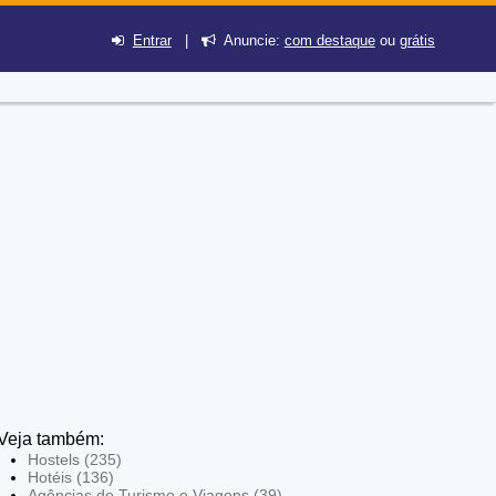
Entrar
|
Anuncie:
com destaque
ou
grátis
Veja também:
Hostels (235)
Hotéis (136)
Agências de Turismo e Viagens (39)