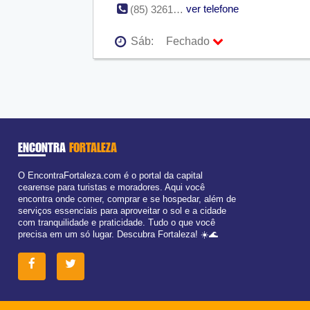
ver telefone
(85) 3261-0081
Sáb:
Fechado
Seg:
09:00 - 18:00
Ter:
09:00 - 18:00
Qua:
09:00 - 18:00
Qui:
09:00 - 18:00
Sex:
09:00 - 18:00
Sáb:
Fechado
Dom:
Fechado
ENCONTRA
FORTALEZA
O EncontraFortaleza.com é o portal da capital
cearense para turistas e moradores. Aqui você
encontra onde comer, comprar e se hospedar, além de
serviços essenciais para aproveitar o sol e a cidade
com tranquilidade e praticidade. Tudo o que você
precisa em um só lugar. Descubra Fortaleza! ☀️🌊