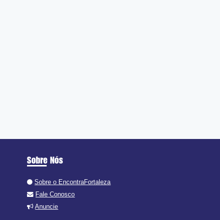
Sobre Nós
Sobre o EncontraFortaleza
Fale Conosco
Anuncie