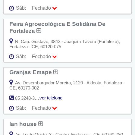
Sáb:
Fechado
Seg:
09:00 - 18:00
Ter:
09:00 - 18:00
Feira Agroecológica E Solidária De
Qua:
09:00 - 18:00
Fortaleza
Qui:
09:00 - 18:00
Sex:
09:00 - 18:00
R. Cap. Gustavo, 3842 - Joaquim Távora (Fortaleza),
Sáb:
Fechado
Fortaleza - CE, 60120-075
Dom:
Fechado
Sáb:
Fechado
Seg:
09:00 - 18:00
Ter:
09:00 - 18:00
Granjas Emape
Qua:
09:00 - 18:00
Qui:
09:00 - 18:00
Av. Desembargador Moreira, 2120 - Aldeota, Fortaleza -
Sex:
09:00 - 18:00
CE, 60170-002
Sáb:
Fechado
Dom:
Fechado
ver telefone
85 3248-3106
Sáb:
Fechado
Seg:
09:00 - 18:00
Ter:
09:00 - 18:00
lan house
Qua:
09:00 - 18:00
Qui:
09:00 - 18:00
Av. Leste Oeste, 3 - Centro, Fortaleza - CE, 60760-790