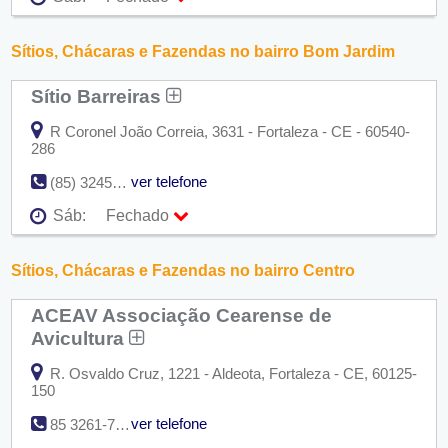
Seg:
09:00 - 18:00
Ter:
09:00 - 18:00
Sítios, Chácaras e Fazendas no bairro Bom Jardim
Qua:
09:00 - 18:00
Qui:
09:00 - 18:00
Sítio Barreiras
Sex:
09:00 - 18:00
Sáb:
Fechado
Dom:
Fechado
R Coronel João Correia, 3631 - Fortaleza - CE - 60540-
286
ver telefone
(85) 3245-7692
Sáb:
Fechado
Seg:
09:00 - 18:00
Ter:
09:00 - 18:00
Sítios, Chácaras e Fazendas no bairro Centro
Qua:
09:00 - 18:00
Qui:
09:00 - 18:00
ACEAV Associação Cearense de
Sex:
09:00 - 18:00
Sáb:
Fechado
Avicultura
Dom:
Fechado
R. Osvaldo Cruz, 1221 - Aldeota, Fortaleza - CE, 60125-
150
ver telefone
85 3261-7499