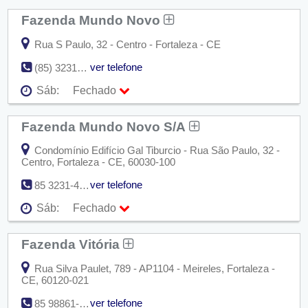
Seg:
09:00 - 18:00
Ter:
09:00 - 18:00
Fazenda Mundo Novo
Qua:
09:00 - 18:00
Qui:
09:00 - 18:00
Rua S Paulo, 32 - Centro - Fortaleza - CE
Sex:
09:00 - 18:00
Sáb:
Fechado
ver telefone
(85) 3231-4670
Dom:
Fechado
Sáb:
Fechado
Seg:
09:00 - 18:00
Ter:
09:00 - 18:00
Fazenda Mundo Novo S/A
Qua:
09:00 - 18:00
Qui:
09:00 - 18:00
Condomínio Edifício Gal Tiburcio - Rua São Paulo, 32 -
Sex:
09:00 - 18:00
Centro, Fortaleza - CE, 60030-100
Sáb:
Fechado
Dom:
Fechado
ver telefone
85 3231-4670
Sáb:
Fechado
Seg:
09:00 - 18:00
Ter:
09:00 - 18:00
Fazenda Vitória
Qua:
09:00 - 18:00
Qui:
09:00 - 18:00
Rua Silva Paulet, 789 - AP1104 - Meireles, Fortaleza -
Sex:
09:00 - 18:00
CE, 60120-021
Sáb:
Fechado
Dom:
Fechado
ver telefone
85 98861-0090