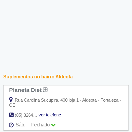
Suplementos no bairro Aldeota
Planeta Diet
Rua Carolina Sucupira, 400 loja 1 - Aldeota - Fortaleza -
CE
ver telefone
(85) 3264-5966
Sáb:
Fechado