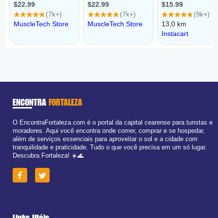
ENCONTRA
FORTALEZA
O EncontraFortaleza.com é o portal da capital cearense para turistas e
moradores. Aqui você encontra onde comer, comprar e se hospedar,
além de serviços essenciais para aproveitar o sol e a cidade com
tranquilidade e praticidade. Tudo o que você precisa em um só lugar.
Descubra Fortaleza! ☀️🌊
Links Utéis