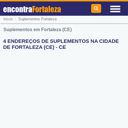
encontra
Fortaleza
/
Início
Suplementos Fortaleza
Suplementos em Fortaleza (CE)
4 ENDEREÇOS DE SUPLEMENTOS NA CIDADE
DE FORTALEZA (CE) - CE