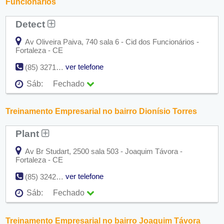
Qui:
09:00 - 18:00
Funcionários
Sex:
09:00 - 18:00
Sáb:
Fechado
Detect
Dom:
Fechado
Av Oliveira Paiva, 740 sala 6 - Cid dos Funcionários -
Fortaleza - CE
ver telefone
(85) 3271-3412
Sáb:
Fechado
Seg:
09:00 - 18:00
Ter:
09:00 - 18:00
Treinamento Empresarial no bairro Dionísio Torres
Qua:
09:00 - 18:00
Qui:
09:00 - 18:00
Plant
Sex:
09:00 - 18:00
Sáb:
Fechado
Dom:
Fechado
Av Br Studart, 2500 sala 503 - Joaquim Távora -
Fortaleza - CE
ver telefone
(85) 3242-2834
Sáb:
Fechado
Seg:
09:00 - 18:00
Ter:
09:00 - 18:00
Treinamento Empresarial no bairro Joaquim Távora