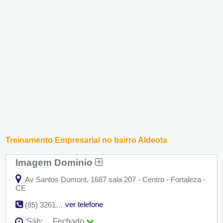
Treinamento Empresarial no bairro Aldeota
Imagem Dominio
Av Santos Dumont, 1687 sala 207 - Centro - Fortaleza -
CE
ver telefone
(85) 3261-0555
Sáb:
Fechado