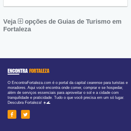
Qui:
09:00 - 18:00
Sex:
09:00 - 18:00
Sáb:
Fechado
Dom:
Fechado
Veja
opções de Guias de Turismo em
Fortaleza
ENCONTRA
FORTALEZA
O EncontraFortaleza.com é o portal da capital cearense para turistas e
moradores. Aqui você encontra onde comer, comprar e se hospedar,
além de serviços essenciais para aproveitar o sol e a cidade com
tranquilidade e praticidade. Tudo o que você precisa em um só lugar.
Descubra Fortaleza! ☀️🌊