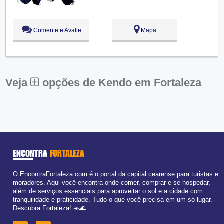
Sex:
09:00 - 18:00
Sáb:
Fechado
Dom:
Fechado
Comente e Avalie
Mapa
Veja
opções de Kendo em Fortaleza
ENCONTRA
FORTALEZA
O EncontraFortaleza.com é o portal da capital cearense para turistas e
moradores. Aqui você encontra onde comer, comprar e se hospedar,
além de serviços essenciais para aproveitar o sol e a cidade com
tranquilidade e praticidade. Tudo o que você precisa em um só lugar.
Descubra Fortaleza! ☀️🌊