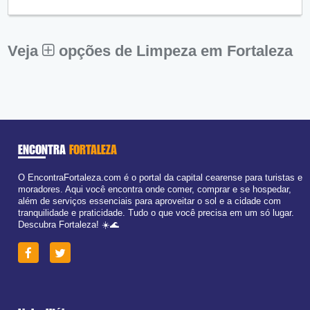
Qui:
09:00 - 18:00
Sex:
09:00 - 18:00
Sáb:
Fechado
Dom:
Fechado
Veja
opções de Limpeza em Fortaleza
ENCONTRA
FORTALEZA
O EncontraFortaleza.com é o portal da capital cearense para turistas e
moradores. Aqui você encontra onde comer, comprar e se hospedar,
além de serviços essenciais para aproveitar o sol e a cidade com
tranquilidade e praticidade. Tudo o que você precisa em um só lugar.
Descubra Fortaleza! ☀️🌊