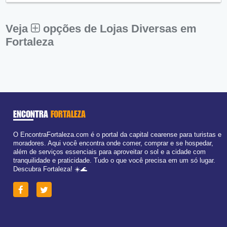
Sex:
09:00 - 18:00
Sáb:
Fechado
Dom:
Fechado
Veja
opções de Lojas Diversas em
Fortaleza
ENCONTRA
FORTALEZA
O EncontraFortaleza.com é o portal da capital cearense para turistas e
moradores. Aqui você encontra onde comer, comprar e se hospedar,
além de serviços essenciais para aproveitar o sol e a cidade com
tranquilidade e praticidade. Tudo o que você precisa em um só lugar.
Descubra Fortaleza! ☀️🌊