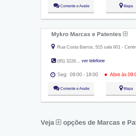
●
Seg:
09:00 - 18:00
Abre ás 09
Comente e Avalie
Mapa
Ter:
09:00 - 18:00
Qua:
09:00 - 18:00
Qui:
09:00 - 18:00
Sex:
09:00 - 18:00
Sáb:
Fechado
Mykro Marcas e Patentes
Dom:
Fechado
Rua Costa Barros, 915 sala 601 - Centro
ver telefone
(85) 3226-5510
●
Seg:
09:00 - 18:00
Abre ás 09:
●
Seg:
09:00 - 18:00
Abre ás 09
Comente e Avalie
Mapa
Ter:
09:00 - 18:00
Qua:
09:00 - 18:00
Qui:
09:00 - 18:00
Sex:
09:00 - 18:00
Sáb:
Fechado
Dom:
Fechado
Veja
opções de Marcas e Pat