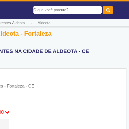
-
tentes Aldeota
Aldeota
ldeota - Fortaleza
TES NA CIDADE DE ALDEOTA - CE
s - Fortaleza - CE
00
:00