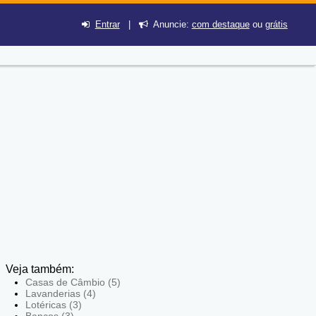
Entrar
|
Anuncie:
com destaque
ou
grátis
Veja também:
Casas de Câmbio (5)
Lavanderias (4)
Lotéricas (3)
Bancos (3)