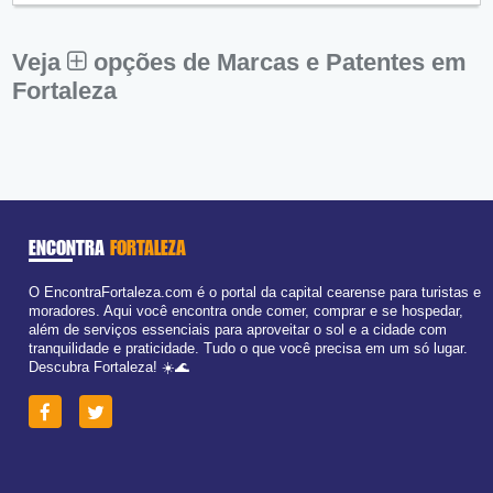
Sex:
09:00 - 18:00
Sáb:
Fechado
Dom:
Fechado
Veja
opções de Marcas e Patentes em
Fortaleza
ENCONTRA
FORTALEZA
O EncontraFortaleza.com é o portal da capital cearense para turistas e
moradores. Aqui você encontra onde comer, comprar e se hospedar,
além de serviços essenciais para aproveitar o sol e a cidade com
tranquilidade e praticidade. Tudo o que você precisa em um só lugar.
Descubra Fortaleza! ☀️🌊