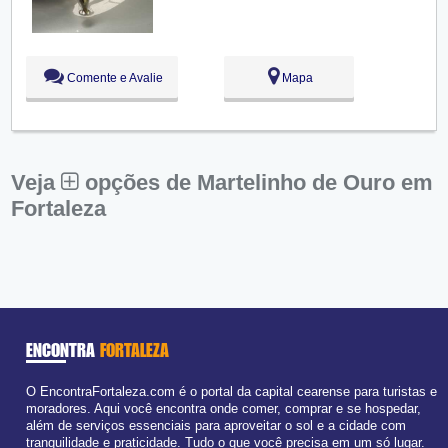
Qui:
09:00 - 18:00
Sex:
09:00 - 18:00
Sáb:
Fechado
Dom:
Fechado
Comente e Avalie
Mapa
Veja
opções de Martelinho de Ouro em
Fortaleza
ENCONTRA
FORTALEZA
O EncontraFortaleza.com é o portal da capital cearense para turistas e
moradores. Aqui você encontra onde comer, comprar e se hospedar,
além de serviços essenciais para aproveitar o sol e a cidade com
tranquilidade e praticidade. Tudo o que você precisa em um só lugar.