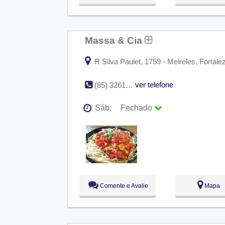
Qua:
09:00 - 18:00
Qui:
09:00 - 18:00
Sex:
09:00 - 18:00
Sáb:
Fechado
Massa & Cia
Dom:
Fechado
R Silva Paulet, 1759 - Meireles, Fortale
ver telefone
(85) 3261-0180
Sáb:
Fechado
Seg:
09:00 - 18:00
Ter:
09:00 - 18:00
Qua:
09:00 - 18:00
Qui:
09:00 - 18:00
Sex:
09:00 - 18:00
Sáb:
Fechado
Dom:
Fechado
Comente e Avalie
Mapa