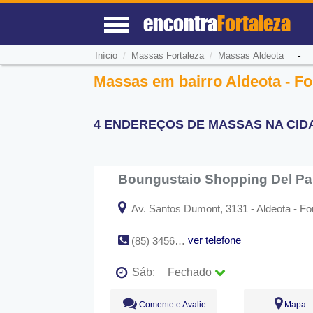
encontra
Fortaleza
/
/
Início
Massas Fortaleza
Massas Aldeota
Massas em bairro Aldeota - Fo
4 ENDEREÇOS DE MASSAS NA CIDA
Boungustaio Shopping Del P
Av. Santos Dumont, 3131 - Aldeota - Fo
ver telefone
(85) 3456-3110
Sáb:
Fechado
Seg:
09:00 - 18:00
Comente e Avalie
Mapa
Ter:
09:00 - 18:00