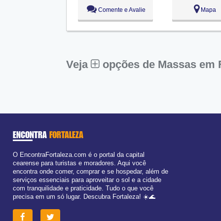
Seg:
09:00 - 18:00
Comente e Avalie
Mapa
Ter:
09:00 - 18:00
Qua:
09:00 - 18:00
Qui:
09:00 - 18:00
Sex:
09:00 - 18:00
Sáb:
Fechado
Dom:
Fechado
Veja
opções de Massas em F
ENCONTRA
FORTALEZA
O EncontraFortaleza.com é o portal da capital
cearense para turistas e moradores. Aqui você
encontra onde comer, comprar e se hospedar, além de
serviços essenciais para aproveitar o sol e a cidade
com tranquilidade e praticidade. Tudo o que você
precisa em um só lugar. Descubra Fortaleza! ☀️🌊