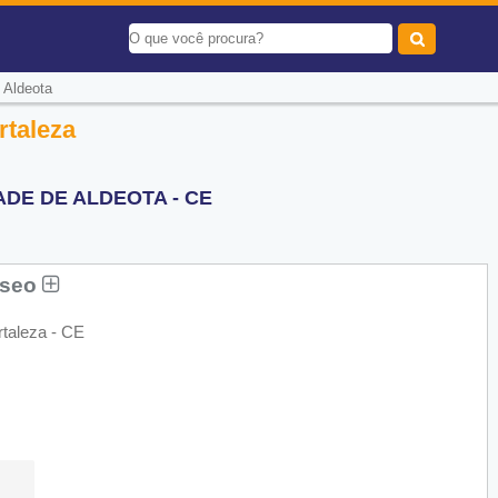
-
Aldeota
rtaleza
DE DE ALDEOTA - CE
aseo
rtaleza - CE