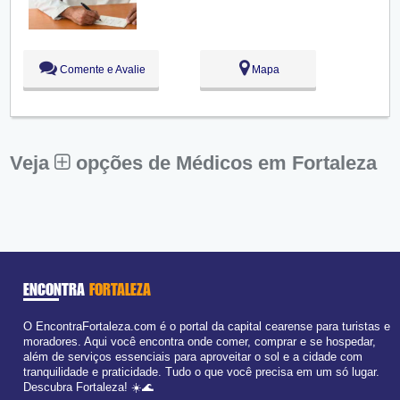
Qui:
09:00 - 18:00
Sex:
09:00 - 18:00
Sáb:
Fechado
Dom:
Fechado
Comente e Avalie
Mapa
Veja
opções de Médicos em Fortaleza
ENCONTRA
FORTALEZA
O EncontraFortaleza.com é o portal da capital cearense para turistas e
moradores. Aqui você encontra onde comer, comprar e se hospedar,
além de serviços essenciais para aproveitar o sol e a cidade com
tranquilidade e praticidade. Tudo o que você precisa em um só lugar.
Descubra Fortaleza! ☀️🌊