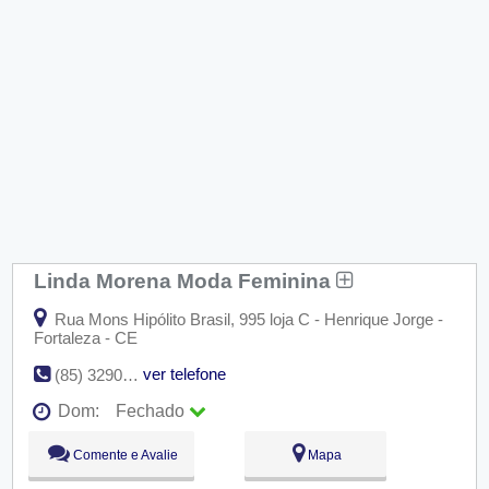
Linda Morena Moda Feminina
Rua Mons Hipólito Brasil, 995 loja C - Henrique Jorge -
Fortaleza - CE
ver telefone
(85) 3290-9128
Dom:
Fechado
Seg:
09:00 - 18:00
Comente e Avalie
Mapa
Ter:
09:00 - 18:00
Qua:
09:00 - 18:00