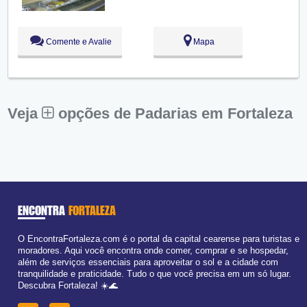
Sex:
09:00 - 18:00
Sáb:
Fechado
Dom:
Fechado
Comente e Avalie
Mapa
Veja
opções de Padarias em Fortaleza
ENCONTRA
FORTALEZA
O EncontraFortaleza.com é o portal da capital cearense para turistas e
moradores. Aqui você encontra onde comer, comprar e se hospedar,
além de serviços essenciais para aproveitar o sol e a cidade com
tranquilidade e praticidade. Tudo o que você precisa em um só lugar.
Descubra Fortaleza! ☀️🌊