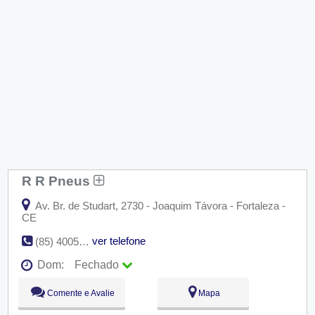
R R Pneus
Av. Br. de Studart, 2730 - Joaquim Távora - Fortaleza -
CE
ver telefone
(85) 4005-4720
Dom:
Fechado
Seg:
09:00 - 18:00
Comente e Avalie
Mapa
Ter:
09:00 - 18:00
Qua:
09:00 - 18:00