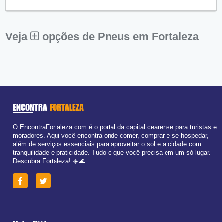
Qui:
09:00 - 18:00
Sex:
09:00 - 18:00
Sáb:
Fechado
Dom:
Fechado
Veja
opções de Pneus em Fortaleza
ENCONTRA
FORTALEZA
O EncontraFortaleza.com é o portal da capital cearense para turistas e
moradores. Aqui você encontra onde comer, comprar e se hospedar,
além de serviços essenciais para aproveitar o sol e a cidade com
tranquilidade e praticidade. Tudo o que você precisa em um só lugar.
Descubra Fortaleza! ☀️🌊