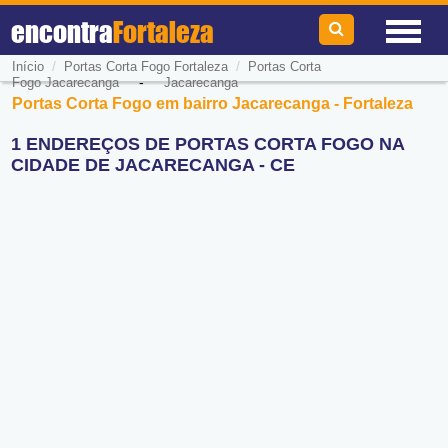
encontra
Fortaleza
/
/
Início
Portas Corta Fogo Fortaleza
Portas Corta
-
Fogo Jacarecanga
Jacarecanga
Portas Corta Fogo em bairro Jacarecanga - Fortaleza
1 ENDEREÇOS DE PORTAS CORTA FOGO NA
CIDADE DE JACARECANGA - CE