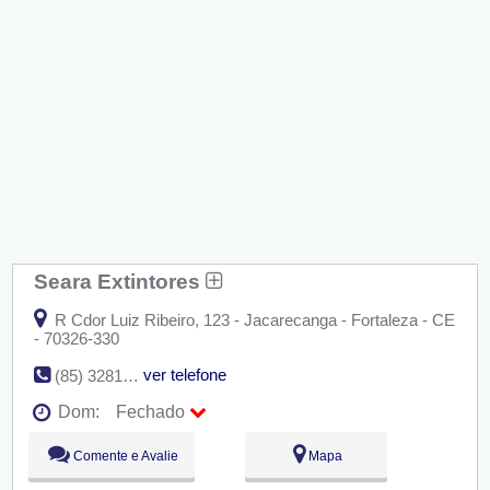
Seara Extintores
R Cdor Luiz Ribeiro, 123 - Jacarecanga - Fortaleza - CE
- 70326-330
ver telefone
(85) 3281-3861
Dom:
Fechado
Seg:
09:00 - 18:00
Comente e Avalie
Mapa
Ter:
09:00 - 18:00
Qua:
09:00 - 18:00