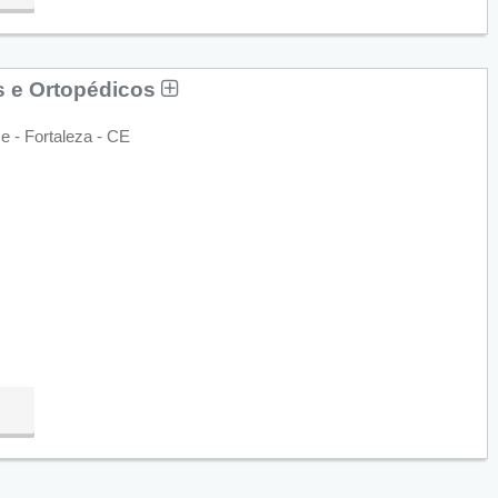
 e Ortopédicos
 - Fortaleza - CE