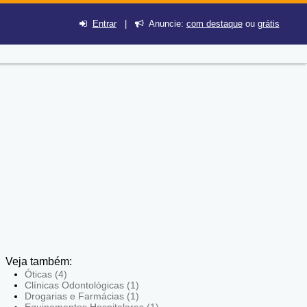
Entrar
|
Anuncie:
com destaque
ou
grátis
Veja também:
Óticas (4)
Clínicas Odontológicas (1)
Drogarias e Farmácias (1)
Equipamentos Hospitalares (1)