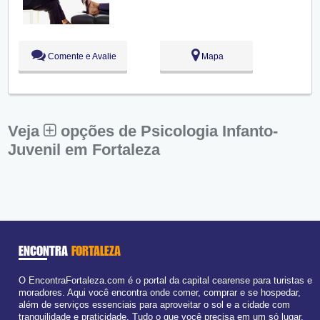
Qui:
09:00 - 18:00
Sex:
09:00 - 18:00
Sáb:
Fechado
Dom:
Fechado
Comente e Avalie
Mapa
Veja
opções de Psicologia Infanto-
Juvenil em Fortaleza
ENCONTRA
FORTALEZA
O EncontraFortaleza.com é o portal da capital cearense para turistas e
moradores. Aqui você encontra onde comer, comprar e se hospedar,
além de serviços essenciais para aproveitar o sol e a cidade com
tranquilidade e praticidade. Tudo o que você precisa em um só lugar.