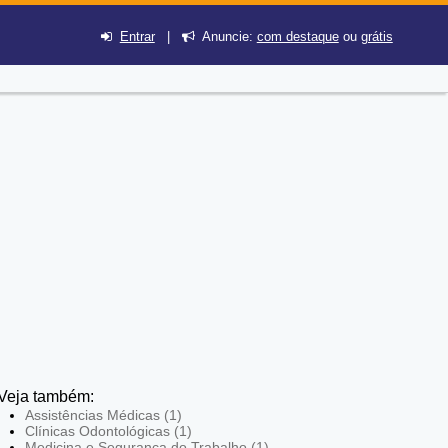
Entrar
|
Anuncie:
com destaque
ou
grátis
Veja também:
Assistências Médicas (1)
Clínicas Odontológicas (1)
Medicina e Segurança do Trabalho (1)