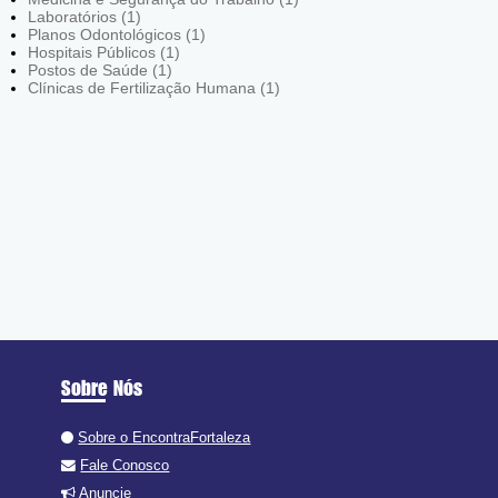
Laboratórios (1)
Planos Odontológicos (1)
Hospitais Públicos (1)
Postos de Saúde (1)
Clínicas de Fertilização Humana (1)
Sobre Nós
Sobre o EncontraFortaleza
Fale Conosco
Anuncie