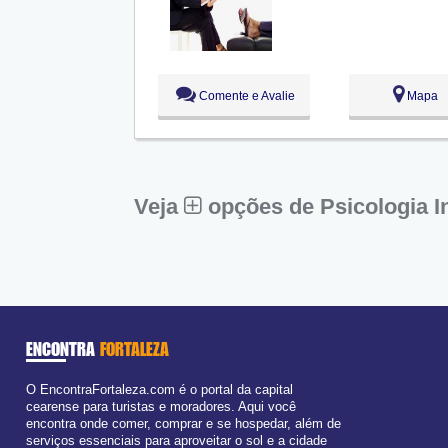
Qua:
09:00 - 18:00
Qui:
09:00 - 18:00
Sex:
09:00 - 18:00
Sáb:
Fechado
Dom:
Fechado
Comente e Avalie
Mapa
Veja
opções de Psicologia In
ENCONTRA
FORTALEZA
O EncontraFortaleza.com é o portal da capital
cearense para turistas e moradores. Aqui você
encontra onde comer, comprar e se hospedar, além de
serviços essenciais para aproveitar o sol e a cidade