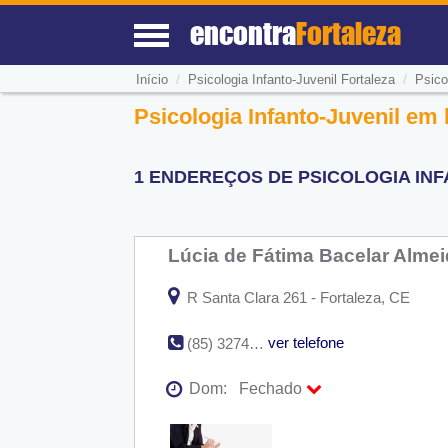
encontra
Fortaleza
/
/
Início
Psicologia Infanto-Juvenil Fortaleza
Psico
Psicologia Infanto-Juvenil em 
1 ENDEREÇOS DE PSICOLOGIA INF
Lúcia de Fátima Bacelar Alme
R Santa Clara 261 - Fortaleza, CE
ver telefone
(85) 3274-5946
Dom:
Fechado
Seg:
09:00 - 18:00
Ter:
09:00 - 18:00