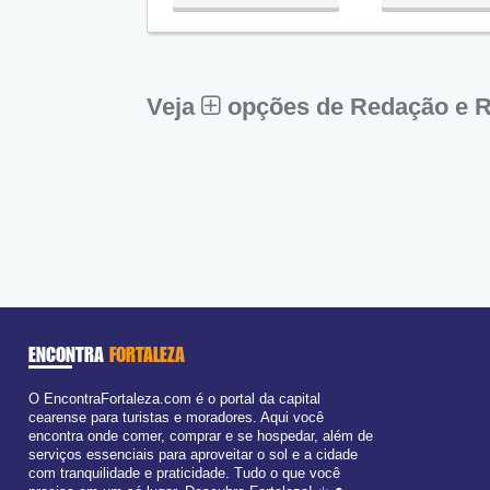
Qua:
09:00 - 18:00
Qui:
09:00 - 18:00
Sex:
09:00 - 18:00
Sáb:
Fechado
Dom:
Fechado
Veja
opções de Redação e R
ENCONTRA
FORTALEZA
O EncontraFortaleza.com é o portal da capital
cearense para turistas e moradores. Aqui você
encontra onde comer, comprar e se hospedar, além de
serviços essenciais para aproveitar o sol e a cidade
com tranquilidade e praticidade. Tudo o que você