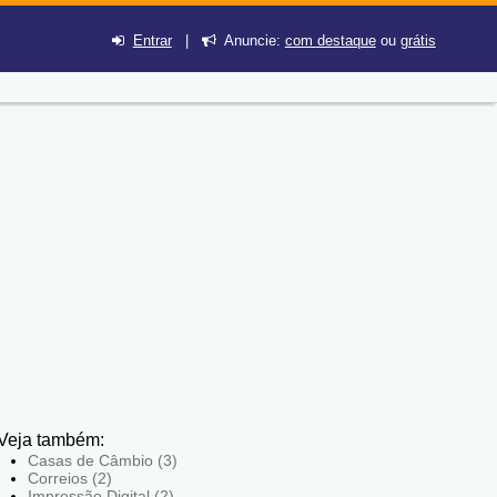
Entrar
|
Anuncie:
com destaque
ou
grátis
Veja também:
Casas de Câmbio (3)
Correios (2)
Impressão Digital (2)