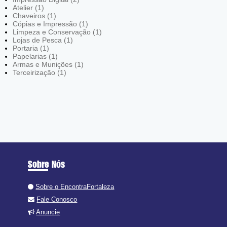
Atelier (1)
Chaveiros (1)
Cópias e Impressão (1)
Limpeza e Conservação (1)
Lojas de Pesca (1)
Portaria (1)
Papelarias (1)
Armas e Munições (1)
Terceirização (1)
Sobre Nós
Sobre o EncontraFortaleza
Fale Conosco
Anuncie