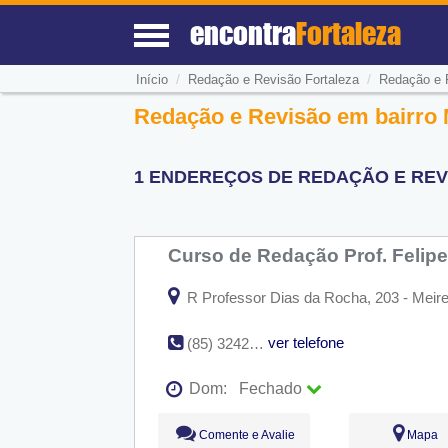
encontra
Fortaleza
/
/
Início
Redação e Revisão Fortaleza
Redação e 
Redação e Revisão em bairro M
1 ENDEREÇOS DE REDAÇÃO E REVI
Curso de Redação Prof. Felipe
R Professor Dias da Rocha, 203 - Meirel
ver telefone
(85) 3242-5721
Dom:
Fechado
Seg:
09:00 - 18:00
Comente e Avalie
Mapa
Ter:
09:00 - 18:00