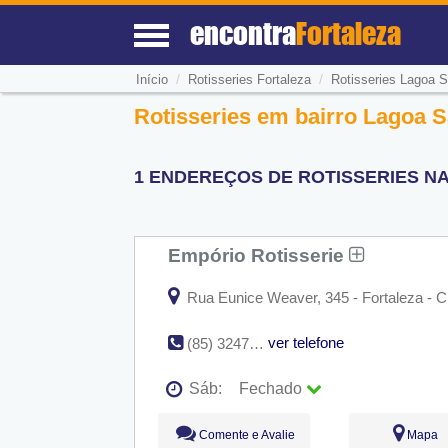
encontra
Fortaleza
/
/
Início
Rotisseries Fortaleza
Rotisseries Lagoa S
Rotisseries em bairro Lagoa Sa
1 ENDEREÇOS DE ROTISSERIES NA
Empório Rotisserie
Rua Eunice Weaver, 345 - Fortaleza - 
ver telefone
(85) 3247-5011
Sáb:
Fechado
Seg:
09:00 - 18:00
Comente e Avalie
Mapa
Ter:
09:00 - 18:00