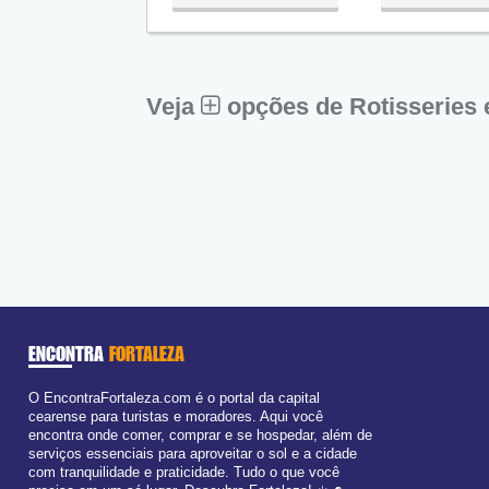
Qua:
09:00 - 18:00
Qui:
09:00 - 18:00
Sex:
09:00 - 18:00
Sáb:
Fechado
Dom:
Fechado
Veja
opções de Rotisseries 
ENCONTRA
FORTALEZA
O EncontraFortaleza.com é o portal da capital
cearense para turistas e moradores. Aqui você
encontra onde comer, comprar e se hospedar, além de
serviços essenciais para aproveitar o sol e a cidade
com tranquilidade e praticidade. Tudo o que você