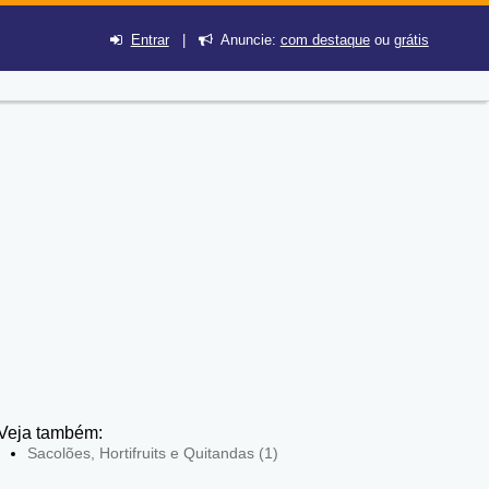
Entrar
|
Anuncie:
com destaque
ou
grátis
Veja também:
Sacolões, Hortifruits e Quitandas (1)