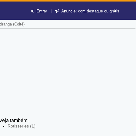
Entrar
|
Anuncie:
com destaque
ou
grátis
iranga (Coité)
Veja também:
Rotisseries (1)