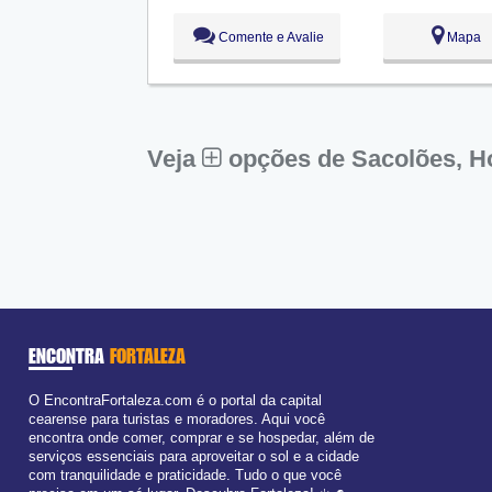
Seg:
09:00 - 18:00
Comente e Avalie
Mapa
Ter:
09:00 - 18:00
Qua:
09:00 - 18:00
Qui:
09:00 - 18:00
Sex:
09:00 - 18:00
Sáb:
Fechado
Dom:
Fechado
Veja
opções de Sacolões, Ho
ENCONTRA
FORTALEZA
O EncontraFortaleza.com é o portal da capital
cearense para turistas e moradores. Aqui você
encontra onde comer, comprar e se hospedar, além de
serviços essenciais para aproveitar o sol e a cidade
com tranquilidade e praticidade. Tudo o que você