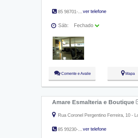
ver telefone
85 98701-5508
Sáb:
Fechado
Seg:
09:00 - 18:00
Ter:
09:00 - 18:00
Qua:
09:00 - 18:00
Qui:
09:00 - 18:00
Sex:
09:00 - 18:00
Sáb:
Fechado
Dom:
Fechado
Comente e Avalie
Mapa
Amare Esmalteria e Boutique
Rua Coronel Pergentino Ferreira, 10 - L
ver telefone
85 99230-5485