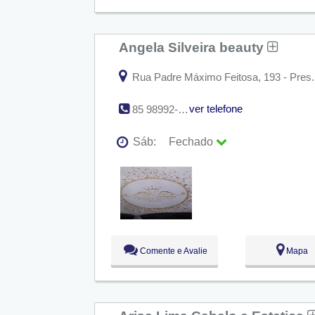
Angela Silveira beauty
Rua Padre Máximo Feitosa, 193 - Pres.
ver telefone
85 98992-0252
Sáb:
Fechado
Seg:
09:00 - 18:00
Ter:
09:00 - 18:00
Qua:
09:00 - 18:00
Qui:
09:00 - 18:00
Sex:
09:00 - 18:00
Sáb:
Fechado
Dom:
Fechado
Comente e Avalie
Mapa