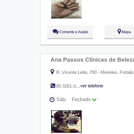
Ter:
09:00 - 18:00
Qua:
09:00 - 18:00
Qui:
09:00 - 18:00
Sex:
09:00 - 18:00
Sáb:
Fechado
Dom:
Fechado
Comente e Avalie
Mapa
Ana Passos Clínicas de Beleza
R. Vicente Leite, 790 - Meireles, Fortal
ver telefone
85 3261-3046
Sáb:
Fechado
Seg:
09:00 - 18:00
Ter:
09:00 - 18:00
Qua:
09:00 - 18:00
Qui:
09:00 - 18:00
Sex:
09:00 - 18:00