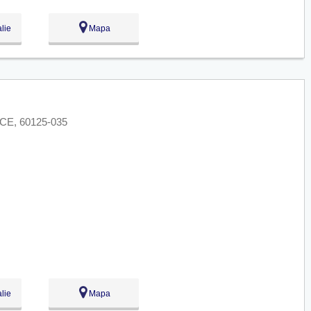
lie
Mapa
- CE, 60125-035
lie
Mapa