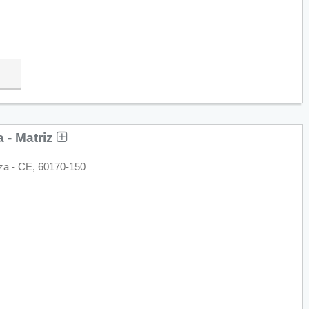
 - Matriz
eza - CE, 60170-150