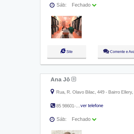
Sáb:
Fechado
Seg:
09:00 - 18:00
Ter:
09:00 - 18:00
Qua:
09:00 - 18:00
Qui:
09:00 - 18:00
Sex:
09:00 - 18:00
Sáb:
Fechado
Dom:
Fechado
Site
Comente e Ava
Ana Jô
Rua, R. Olavo Bilac, 449 - Bairro Ellery
ver telefone
85 98601-7064
Sáb:
Fechado
Seg:
09:00 - 18:00