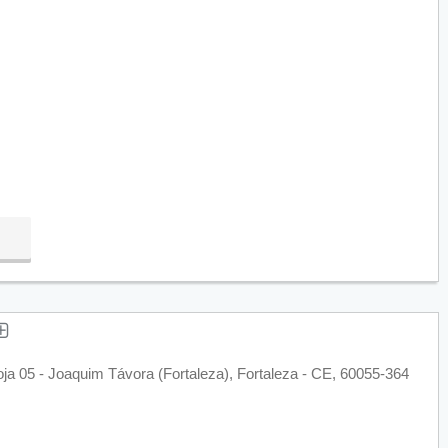
oja 05 - Joaquim Távora (Fortaleza), Fortaleza - CE, 60055-364