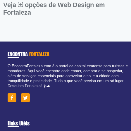
Dom:
Fechado
Veja
opções de Web Design em
Fortaleza
ENCONTRA
FORTALEZA
O EncontraFortaleza.com é o portal da capital cearense para turistas e
moradores. Aqui você encontra onde comer, comprar e se hospedar,
além de serviços essenciais para aproveitar o sol e a cidade com
tranquilidade e praticidade. Tudo o que você precisa em um só lugar.
Descubra Fortaleza! ☀️🌊
Links Utéis