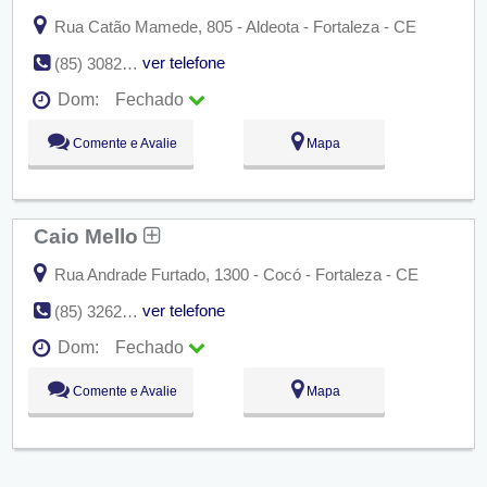
Rua Catão Mamede, 805 - Aldeota - Fortaleza - CE
ver telefone
(85) 3082-1550
Dom:
Fechado
Seg:
09:00 - 18:00
Comente e Avalie
Mapa
Ter:
09:00 - 18:00
Qua:
09:00 - 18:00
Qui:
09:00 - 18:00
Sex:
09:00 - 18:00
Sáb:
Fechado
Caio Mello
Dom:
Fechado
Rua Andrade Furtado, 1300 - Cocó - Fortaleza - CE
ver telefone
(85) 3262-4042
Dom:
Fechado
Seg:
09:00 - 18:00
Comente e Avalie
Mapa
Ter:
09:00 - 18:00
Qua:
09:00 - 18:00
Qui:
09:00 - 18:00
Sex:
09:00 - 18:00
Sáb:
Fechado