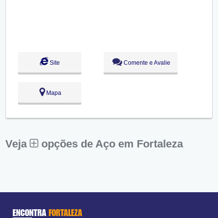
Seg:
09:00 - 18:00
Ter:
09:00 - 18:00
Qua:
09:00 - 18:00
Qui:
09:00 - 18:00
Sex:
09:00 - 18:00
Sáb:
Fechado
Dom:
Fechado
Site
Comente e Avalie
Mapa
Veja
opções de Aço em Fortaleza
ENCONTRA
FORTALEZA