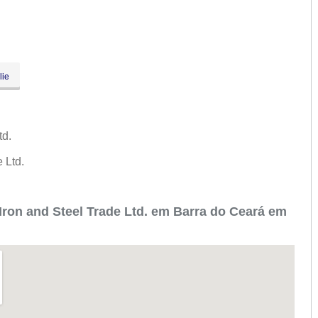
lie
td.
.
e Ltd.
.
Iron and Steel Trade Ltd. em Barra do Ceará em