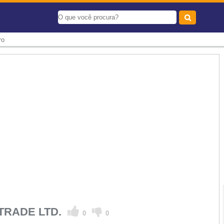
ro
 TRADE LTD.
0
0