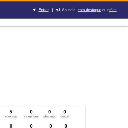
Entrar
|
Anuncie:
com destaque
ou
grátis
5
0
0
0
acessos
viram fone
whatsapp
gostei
0
0
0
0