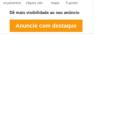
orçamentos
cliques site
mapa
ñ gostei
Dê mais visibilidade ao seu anúncio
Anuncie com destaque