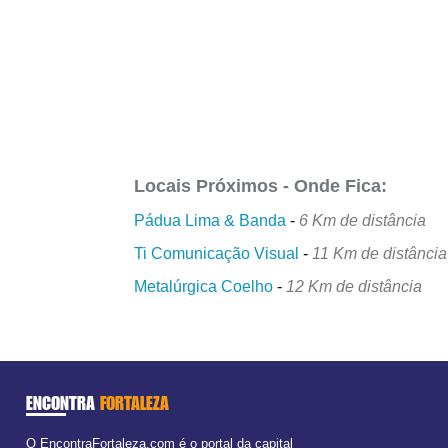
Locais Próximos - Onde Fica:
Pádua Lima & Banda
-
6 Km de distância
Ti Comunicação Visual
-
11 Km de distância
Metalúrgica Coelho
-
12 Km de distância
ENCONTRA
FORTALEZA
O EncontraFortaleza.com é o portal da capital