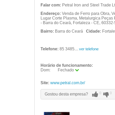
Falar com:
Petral Iron and Steel Trade Lt
Endereço:
Venda de Ferro para Obra, V
Lugar Corte Plasma, Metalurgica Peças F
- Barra do Ceará, Fortaleza - CE, 60332
Bairro:
Barra do Ceará
Cidade:
Forta
Telefone:
85 3485-0153
ver telefone
Horário de funcionamento:
Dom:
Fechado
Seg:
09:00 - 18:00
Ter:
Site:
www.petral.com.br/
09:00 - 18:00
Qua:
09:00 - 18:00
Qui:
09:00 - 18:00
0
0
Gostou desta empresa?
Sex:
09:00 - 18:00
Sáb:
Fechado
Dom:
Fechado