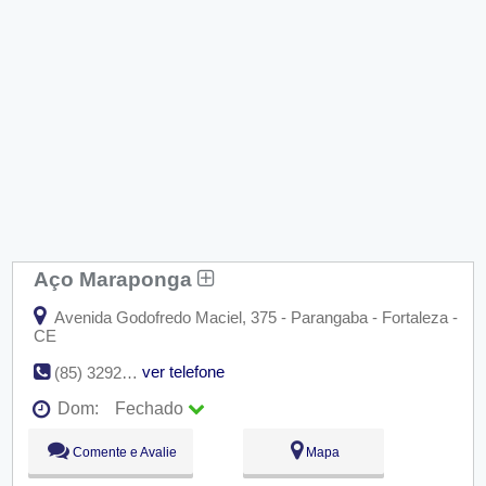
Aço Maraponga
Avenida Godofredo Maciel, 375 - Parangaba - Fortaleza -
CE
ver telefone
(85) 3292-3570
Dom:
Fechado
Seg:
09:00 - 18:00
Comente e Avalie
Mapa
Ter:
09:00 - 18:00
Qua:
09:00 - 18:00