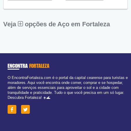
Qua:
09:00 - 18:00
Qui:
09:00 - 18:00
Sex:
09:00 - 18:00
Sáb:
Fechado
Dom:
Fechado
Veja
opções de Aço em Fortaleza
ENCONTRA
FORTALEZA
O EncontraFortaleza.com é o portal da capital cearense para turistas e
moradores. Aqui você encontra onde comer, comprar e se hospedar,
além de serviços essenciais para aproveitar o sol e a cidade com
tranquilidade e praticidade. Tudo o que você precisa em um só lugar.
Descubra Fortaleza! ☀️🌊