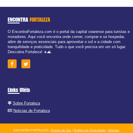
ENCONTRA
FORTALEZA
O EncontraFortaleza.com é o portal da capital cearense para turistas e
moradores. Aqui você encontra onde comer, comprar e se hospedar,
além de serviços essenciais para aproveitar o sol e a cidade com
tranquilidade e praticidade. Tudo o que você precisa em um só lugar.
Descubra Fortaleza! ☀️🌊
Links Utéis
Sobre Fortaleza
Noticias de Fortaleza
ENCONTRA FORTALEZA |
Termos de Uso
|
Política de Privacidade
|
Sitemap