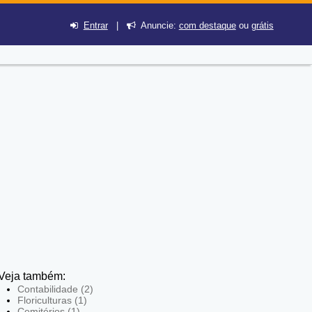
Entrar
|
Anuncie:
com destaque
ou
grátis
Veja também:
Contabilidade (2)
Floriculturas (1)
Cemitérios (1)