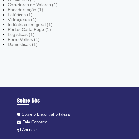
Corretoras de Valores (1)
Encadernação (1)
Lotéricas (1)
Vidraçarias (1)
Indústrias em geral (1)
Portas Corta Fogo (1)
Logísticas (1)
Ferro Velhos (1)
Domésticas (1)
Sobre Nós
Sobre o EncontraFortaleza
Fale Conosco
Anuncie