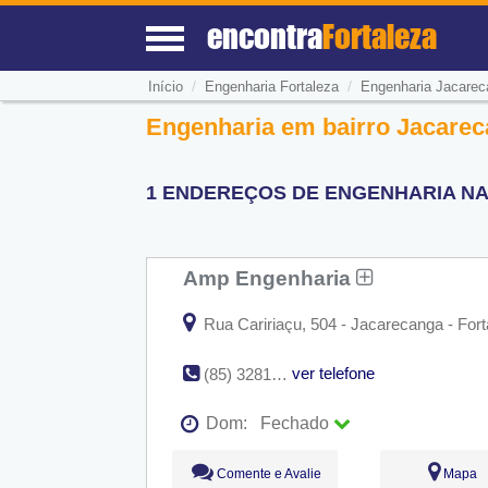
encontra
Fortaleza
/
/
Início
Engenharia Fortaleza
Engenharia Jacarec
Engenharia em bairro Jacareca
1 ENDEREÇOS DE ENGENHARIA NA
Amp Engenharia
Rua Caririaçu, 504 - Jacarecanga - Fort
ver telefone
(85) 3281-4344
Dom:
Fechado
Seg:
09:00 - 18:00
Comente e Avalie
Mapa
Ter:
09:00 - 18:00