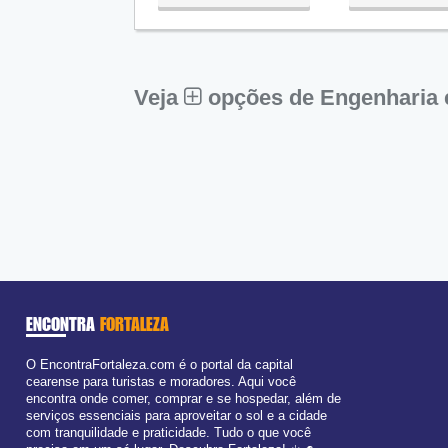
Qua:
09:00 - 18:00
Qui:
09:00 - 18:00
Sex:
09:00 - 18:00
Sáb:
Fechado
Dom:
Fechado
Veja
opções de Engenharia 
ENCONTRA
FORTALEZA
O EncontraFortaleza.com é o portal da capital
cearense para turistas e moradores. Aqui você
encontra onde comer, comprar e se hospedar, além de
serviços essenciais para aproveitar o sol e a cidade
com tranquilidade e praticidade. Tudo o que você