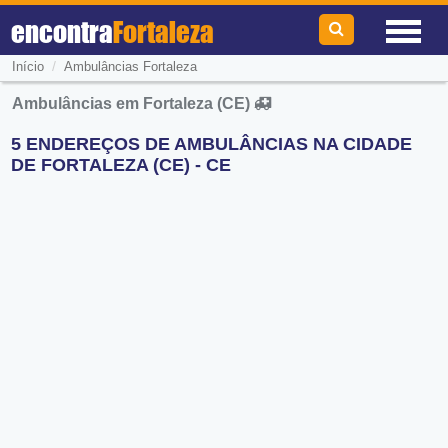
encontra
Fortaleza
/
Início
Ambulâncias Fortaleza
Ambulâncias em Fortaleza (CE)
5 ENDEREÇOS DE AMBULÂNCIAS NA CIDADE
DE FORTALEZA (CE) - CE