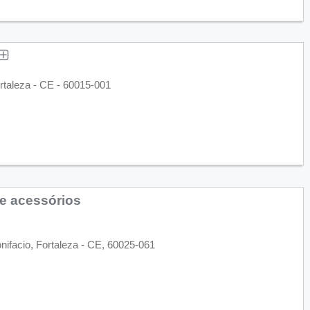
rtaleza - CE - 60015-001
 e acessórios
ifacio, Fortaleza - CE, 60025-061