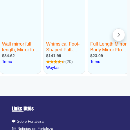
Links Utéis
Sobre Fortaleza
Noticias de Fortaleza