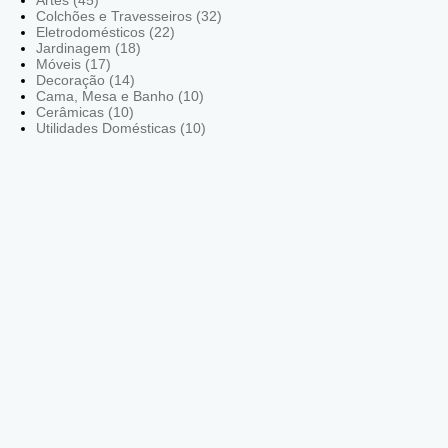
Colchões e Travesseiros (32)
Eletrodomésticos (22)
Jardinagem (18)
Móveis (17)
Decoração (14)
Cama, Mesa e Banho (10)
Cerâmicas (10)
Utilidades Domésticas (10)