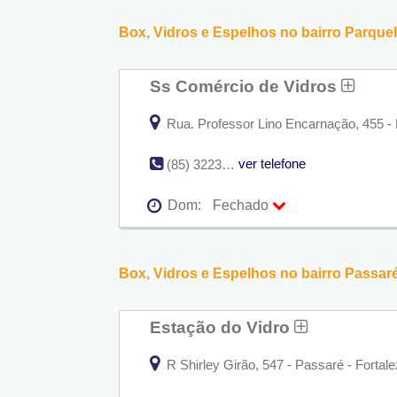
Ter:
09:00 - 18:00
Qua:
09:00 - 18:00
Box, Vidros e Espelhos no bairro Parque
Qui:
09:00 - 18:00
Sex:
09:00 - 18:00
Sáb:
Fechado
Ss Comércio de Vidros
Dom:
Fechado
Rua. Professor Lino Encarnação, 455 - 
ver telefone
(85) 3223-3105
Dom:
Fechado
Seg:
09:00 - 18:00
Ter:
09:00 - 18:00
Qua:
09:00 - 18:00
Box, Vidros e Espelhos no bairro Passar
Qui:
09:00 - 18:00
Sex:
09:00 - 18:00
Sáb:
Fechado
Estação do Vidro
Dom:
Fechado
R Shirley Girão, 547 - Passaré - Fortal