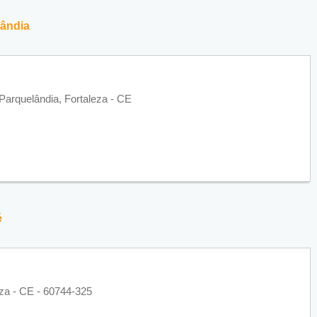
lândia
Parquelândia, Fortaleza - CE
é
eza - CE - 60744-325