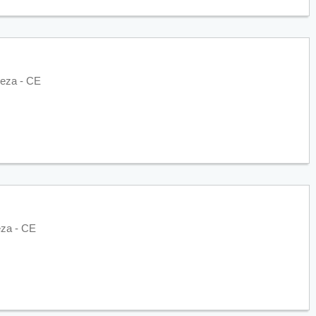
leza - CE
eza - CE