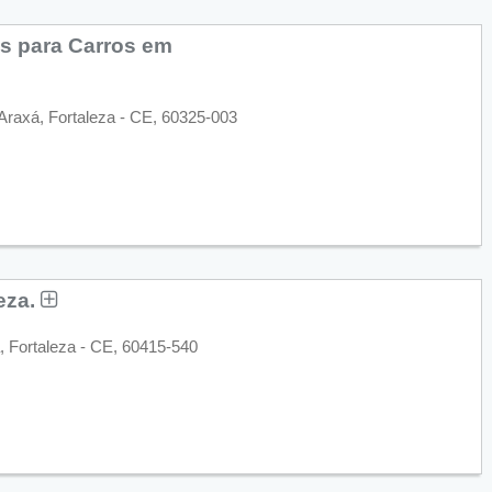
os para Carros em
raxá, Fortaleza - CE, 60325-003
eza.
, Fortaleza - CE, 60415-540