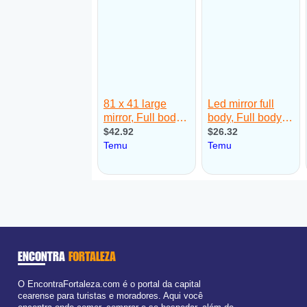
Sáb:
Fechado
Dom:
Fechado
ENCONTRA
FORTALEZA
O EncontraFortaleza.com é o portal da capital
cearense para turistas e moradores. Aqui você