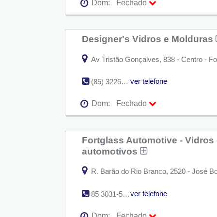
Dom:
Fechado
Seg:
09:00 - 18:00
Ter:
09:00 - 18:00
Qua:
09:00 - 18:00
Designer's Vidros e Molduras
Qui:
09:00 - 18:00
Sex:
09:00 - 18:00
Av Tristão Gonçalves, 838 - Centro - Fo
Sáb:
Fechado
Dom:
Fechado
ver telefone
(85) 3226-5451
Dom:
Fechado
Seg:
09:00 - 18:00
Ter:
09:00 - 18:00
Qua:
09:00 - 18:00
Fortglass Automotive - Vidros
Qui:
09:00 - 18:00
automotivos
Sex:
09:00 - 18:00
Sáb:
Fechado
R. Barão do Rio Branco, 2520 - José Bon
Dom:
Fechado
ver telefone
85 3031-5500
Dom:
Fechado