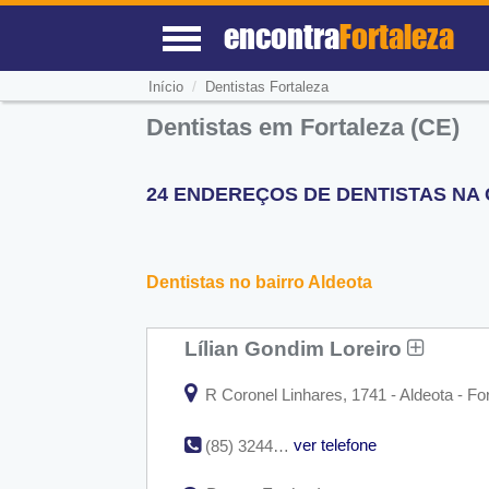
encontra
Fortaleza
/
Início
Dentistas Fortaleza
Dentistas em Fortaleza (CE)
24 ENDEREÇOS DE DENTISTAS NA C
Dentistas no bairro Aldeota
Lílian Gondim Loreiro
R Coronel Linhares, 1741 - Aldeota - Fo
ver telefone
(85) 3244-3698