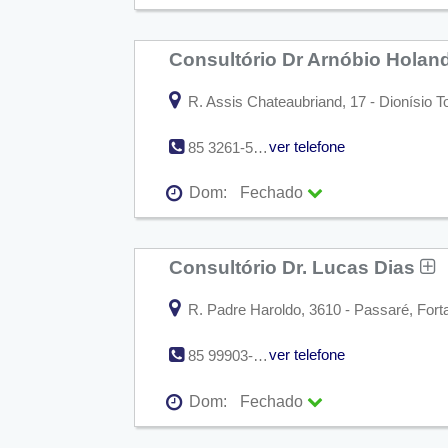
Seg:
09:00 - 18:00
Ter:
09:00 - 18:00
Qua:
09:00 - 18:00
Consultório Dr Arnóbio Holan
Qui:
09:00 - 18:00
Sex:
09:00 - 18:00
R. Assis Chateaubriand, 17 - Dionísio T
Sáb:
Fechado
Dom:
Fechado
ver telefone
85 3261-5113
Dom:
Fechado
Seg:
09:00 - 18:00
Ter:
09:00 - 18:00
Qua:
09:00 - 18:00
Consultório Dr. Lucas Dias
Qui:
09:00 - 18:00
Sex:
09:00 - 18:00
R. Padre Haroldo, 3610 - Passaré, Fort
Sáb:
Fechado
Dom:
Fechado
ver telefone
85 99903-6804
Dom:
Fechado
Seg:
09:00 - 18:00