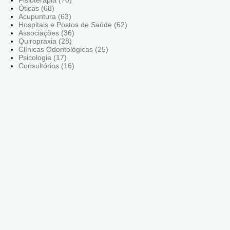
Óticas (68)
Acupuntura (63)
Hospitais e Postos de Saúde (62)
Associações (36)
Quiropraxia (28)
Clínicas Odontológicas (25)
Psicologia (17)
Consultórios (16)