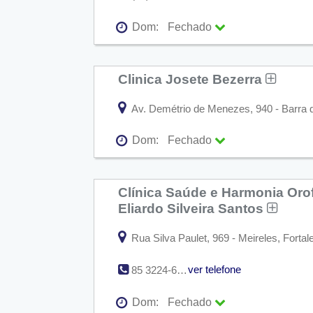
Dom:
Fechado
Seg:
09:00 - 18:00
Ter:
09:00 - 18:00
Qua:
09:00 - 18:00
Clinica Josete Bezerra
Qui:
09:00 - 18:00
Sex:
09:00 - 18:00
Av. Demétrio de Menezes, 940 - Barra d
Sáb:
Fechado
Dom:
Fechado
Dom:
Fechado
Seg:
09:00 - 18:00
Ter:
09:00 - 18:00
Qua:
09:00 - 18:00
Clínica Saúde e Harmonia Orofac
Qui:
09:00 - 18:00
Eliardo Silveira Santos
Sex:
09:00 - 18:00
Sáb:
Fechado
Rua Silva Paulet, 969 - Meireles, Forta
Dom:
Fechado
ver telefone
85 3224-6451
Dom:
Fechado