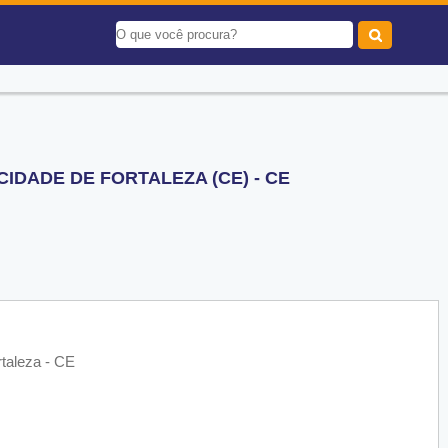
IDADE DE FORTALEZA (CE) - CE
rtaleza - CE