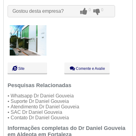
Qui:
09:00 - 18:00
Sex:
09:00 - 18:00
0
0
Gostou desta empresa?
Sáb:
Fechado
Dom:
Fechado
Site
Comente e Avalie
Pesquisas Relacionadas
• Whatsapp Dr Daniel Gouveia
• Suporte Dr Daniel Gouveia
• Atendimento Dr Daniel Gouveia
• SAC Dr Daniel Gouveia
• Contato Dr Daniel Gouveia
Informações completas do Dr Daniel Gouveia
em Aldeota em Fortaleza