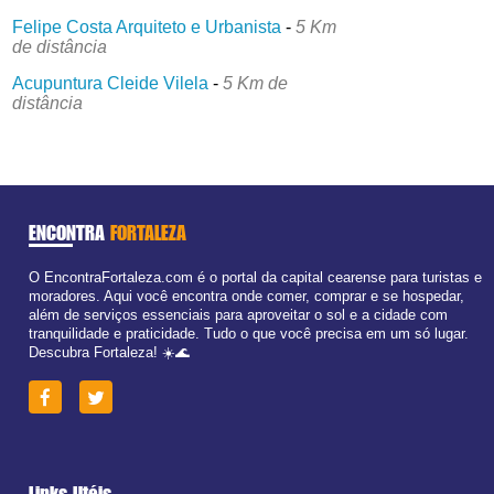
Felipe Costa Arquiteto e Urbanista
-
5 Km
de distância
Acupuntura Cleide Vilela
-
5 Km de
distância
ENCONTRA
FORTALEZA
O EncontraFortaleza.com é o portal da capital cearense para turistas e
moradores. Aqui você encontra onde comer, comprar e se hospedar,
além de serviços essenciais para aproveitar o sol e a cidade com
tranquilidade e praticidade. Tudo o que você precisa em um só lugar.
Descubra Fortaleza! ☀️🌊
Links Utéis