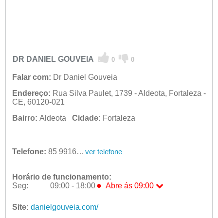
DR DANIEL GOUVEIA
0
0
Falar com:
Dr Daniel Gouveia
Endereço:
Rua Silva Paulet, 1739 - Aldeota, Fortaleza -
CE, 60120-021
Bairro:
Aldeota
Cidade:
Fortaleza
Telefone:
85 99166-9541
ver telefone
Horário de funcionamento:
●
Seg:
09:00 - 18:00
Abre ás 09:00
●
Seg:
09:00 - 18:00
Abre ás 09:00
Ter:
Site:
danielgouveia.com/
09:00 - 18:00
Qua:
09:00 - 18:00