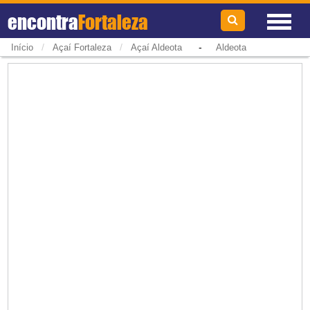
encontra
Fortaleza
/
/
-
Início
Açaí Fortaleza
Açaí Aldeota
Aldeota