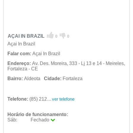
AÇAI IN BRAZIL
0
0
Açai In Brazil
Falar com:
Açai In Brazil
Endereço:
Av. Des. Moreira, 333 - Lj 13 e 14 - Meireles,
Fortaleza - CE
Bairro:
Aldeota
Cidade:
Fortaleza
Telefone:
(85) 2121-2121
ver telefone
Horário de funcionamento:
Sáb:
Fechado
Seg:
09:00 - 18:00
Ter:
09:00 - 18:00