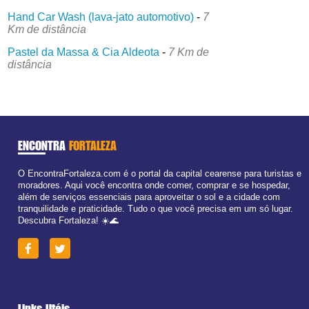
Hand Car Wash (lava-jato automotivo)
-
7
Km de distância
Pastel da Massa & Cia Aldeota
-
7 Km de
distância
ENCONTRA
FORTALEZA
O EncontraFortaleza.com é o portal da capital cearense para turistas e
moradores. Aqui você encontra onde comer, comprar e se hospedar,
além de serviços essenciais para aproveitar o sol e a cidade com
tranquilidade e praticidade. Tudo o que você precisa em um só lugar.
Descubra Fortaleza! ☀️🌊
Links Utéis