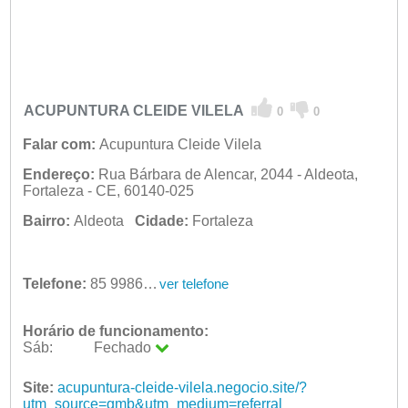
ACUPUNTURA CLEIDE VILELA
0
0
Falar com:
Acupuntura Cleide Vilela
Endereço:
Rua Bárbara de Alencar, 2044 - Aldeota,
Fortaleza - CE, 60140-025
Bairro:
Aldeota
Cidade:
Fortaleza
Telefone:
85 99869-2926
ver telefone
Horário de funcionamento:
Sáb:
Fechado
Seg:
09:00 - 18:00
Ter:
Site:
acupuntura-cleide-vilela.negocio.site/?
09:00 - 18:00
Qua:
utm_source=gmb&utm_medium=referral
09:00 - 18:00