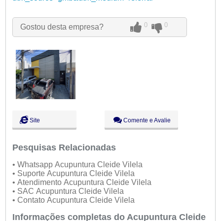
Qui:
09:00 - 18:00
Sex:
09:00 - 18:00
Sáb:
Fechado
0
0
Gostou desta empresa?
Dom:
Fechado
Site
Comente e Avalie
Pesquisas Relacionadas
• Whatsapp Acupuntura Cleide Vilela
• Suporte Acupuntura Cleide Vilela
• Atendimento Acupuntura Cleide Vilela
• SAC Acupuntura Cleide Vilela
• Contato Acupuntura Cleide Vilela
Informações completas do Acupuntura Cleide