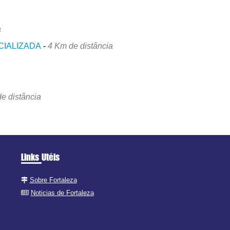
a
CIALIZADA
-
4 Km de distância
e distância
Links Utéis
Sobre Fortaleza
Noticias de Fortaleza