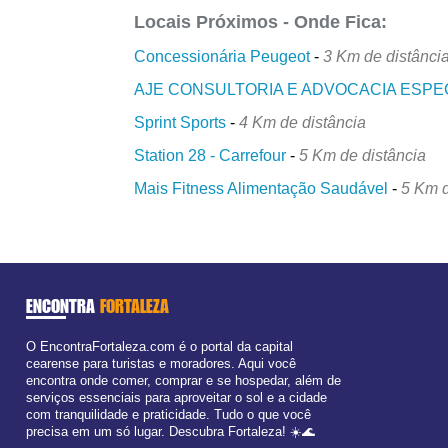
Locais Próximos - Onde Fica:
Concessionária Peugeot
-
3 Km de distânci
AJE CONSULTORIA E ADVOCACIA ESPE
Sprint Sports
-
4 Km de distância
Station 28 - Carrefour
-
5 Km de distância
Mais Fitness Alimentação Saudável
-
5 Km d
ENCONTRA
FORTALEZA
O EncontraFortaleza.com é o portal da capital
cearense para turistas e moradores. Aqui você
encontra onde comer, comprar e se hospedar, além de
serviços essenciais para aproveitar o sol e a cidade
com tranquilidade e praticidade. Tudo o que você
precisa em um só lugar. Descubra Fortaleza! ☀️🌊