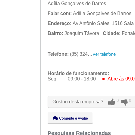
Adília Gonçalves de Barros
Falar com:
Adília Gonçalves de Barros
Endereço:
Av Antônio Sales, 1516 Sala 
Bairro:
Joaquim Távora
Cidade:
Forta
Telefone:
(85) 3246-9799
ver telefone
Horário de funcionamento:
●
Seg:
09:00 - 18:00
Abre ás 09:0
●
Seg:
09:00 - 18:00
Abre ás 09:0
Ter:
09:00 - 18:00
Qua:
09:00 - 18:00
0
0
Gostou desta empresa?
Qui:
09:00 - 18:00
Sex:
09:00 - 18:00
Sáb:
Fechado
Comente e Avalie
Dom:
Fechado
Pesquisas Relacionadas