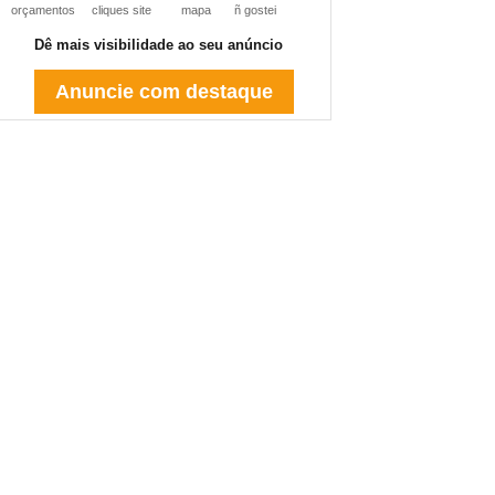
orçamentos
cliques site
mapa
ñ gostei
Dê mais visibilidade ao seu anúncio
Anuncie com destaque