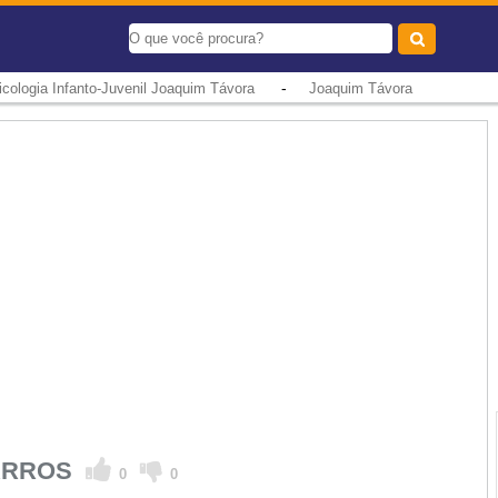
-
icologia Infanto-Juvenil Joaquim Távora
Joaquim Távora
BARROS
0
0