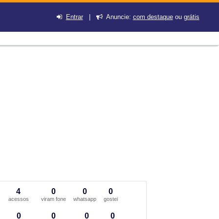
Entrar
|
Anuncie:
com destaque
ou
grátis
4
0
0
0
acessos
viram fone
whatsapp
gostei
0
0
0
0