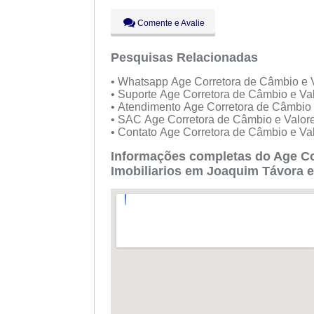
Sex:
09:00 - 18:00
Aberto
agor
Sáb:
Fechado
Comente e Avalie
Dom:
Fechado
Pesquisas Relacionadas
• Whatsapp Age Corretora de Câmbio e Va
• Suporte Age Corretora de Câmbio e Val
• Atendimento Age Corretora de Câmbio e
• SAC Age Corretora de Câmbio e Valores
• Contato Age Corretora de Câmbio e Val
Informações completas do Age Cor
Imobiliarios em Joaquim Távora 