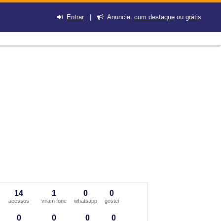
Entrar
|
Anuncie:
com destaque
ou
grátis
14
1
0
0
acessos
viram fone
whatsapp
gostei
0
0
0
0