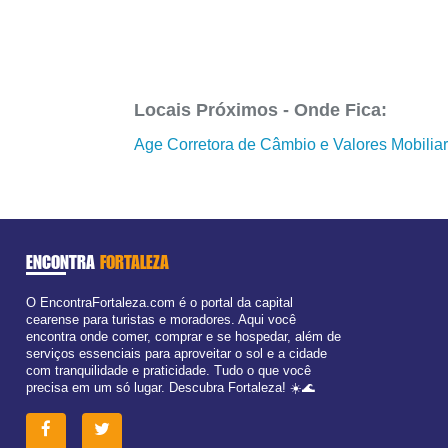
Locais Próximos - Onde Fica:
Age Corretora de Câmbio e Valores Mobiliari
ENCONTRA
FORTALEZA
O EncontraFortaleza.com é o portal da capital
cearense para turistas e moradores. Aqui você
encontra onde comer, comprar e se hospedar, além de
serviços essenciais para aproveitar o sol e a cidade
com tranquilidade e praticidade. Tudo o que você
precisa em um só lugar. Descubra Fortaleza! ☀️🌊