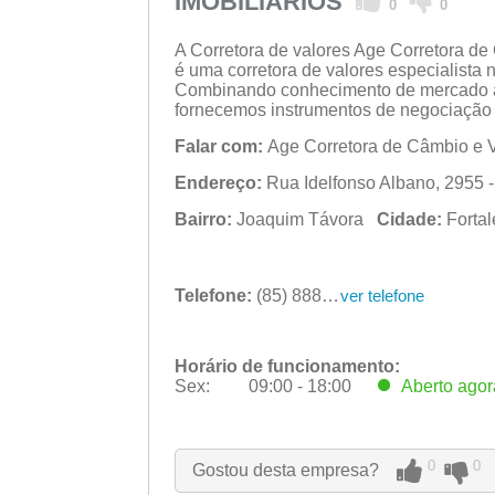
IMOBILIARIOS
0
0
A Corretora de valores Age Corretora de 
é uma corretora de valores especialista n
Combinando conhecimento de mercado a u
fornecemos instrumentos de negociação s
Falar com:
Age Corretora de Câmbio e Va
Endereço:
Rua Idelfonso Albano, 2955 -
Bairro:
Joaquim Távora
Cidade:
Forta
Telefone:
(85) 8888-7592
ver telefone
Horário de funcionamento:
Sex:
09:00 - 18:00
Aberto
agor
Seg:
09:00 - 18:00
Ter:
09:00 - 18:00
Qua:
09:00 - 18:00
0
0
Gostou desta empresa?
Qui:
09:00 - 18:00