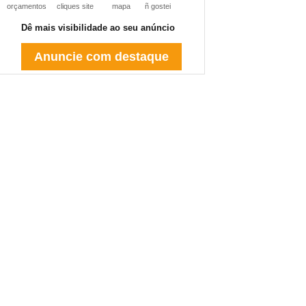
orçamentos
cliques site
mapa
ñ gostei
Dê mais visibilidade ao seu anúncio
Anuncie com destaque