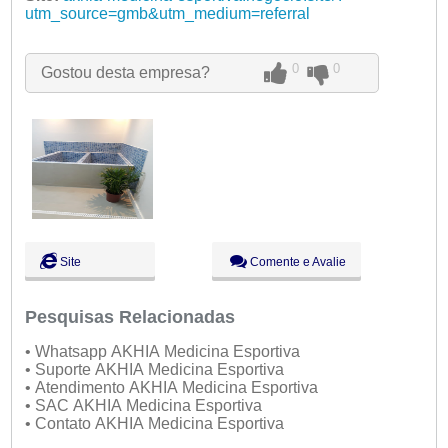
Qua:
utm_source=gmb&utm_medium=referral
09:00 - 18:00
Qui:
09:00 - 18:00
Sex:
09:00 - 18:00
Sáb:
Fechado
0
0
Gostou desta empresa?
Dom:
Fechado
Site
Comente e Avalie
Pesquisas Relacionadas
• Whatsapp AKHIA Medicina Esportiva
• Suporte AKHIA Medicina Esportiva
• Atendimento AKHIA Medicina Esportiva
• SAC AKHIA Medicina Esportiva
• Contato AKHIA Medicina Esportiva