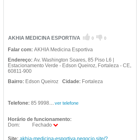
AKHIA MEDICINA ESPORTIVA
0
0
Falar com:
AKHIA Medicina Esportiva
Endereço:
Av. Washington Soares, 85 Piso L6 |
Estacionamento Verde - Edson Queiroz, Fortaleza - CE,
60811-900
Bairro:
Edson Queiroz
Cidade:
Fortaleza
Telefone:
85 99989-0130
ver telefone
Horário de funcionamento:
Dom:
Fechado
Seg:
09:00 - 18:00
Ter:
Site:
akhia-medicina-esportiva.negocio.site/?
09:00 - 18:00