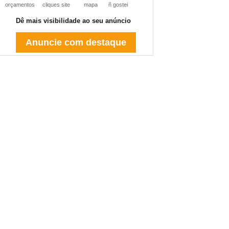
orçamentos
cliques site
mapa
ñ gostei
Dê mais visibilidade ao seu anúncio
Anuncie com destaque