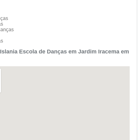
nças
as
 Danças
as
 Islania Escola de Danças em Jardim Iracema em