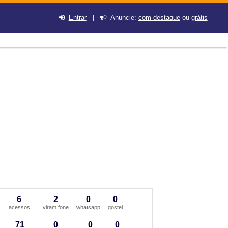
Entrar
|
Anuncie:
com destaque
ou
grátis
6
2
0
0
acessos
viram fone
whatsapp
gostei
71
0
0
0