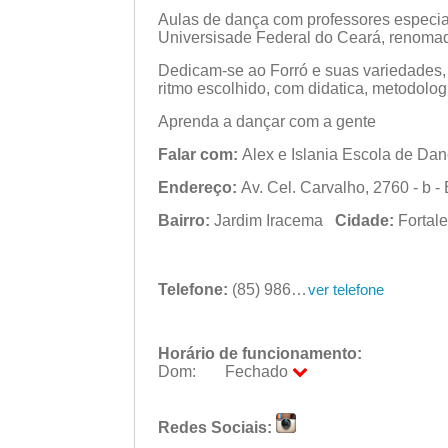
Aulas de dança com professores especia
Universisade Federal do Ceará, renomad
Dedicam-se ao Forró e suas variedades, 
ritmo escolhido, com didatica, metodologi
Aprenda a dançar com a gente
Falar com:
Alex e Islania Escola de Da
Endereço:
Av. Cel. Carvalho, 2760 - b -
Bairro:
Jardim Iracema
Cidade:
Forta
Telefone:
(85) 9863-129?0
ver telefone
Horário de funcionamento:
Dom:
Fechado
Seg:
18:00 - 21:00
Ter:
18:00 - 21:00
Redes Sociais:
Qua:
18:00 - 21:00