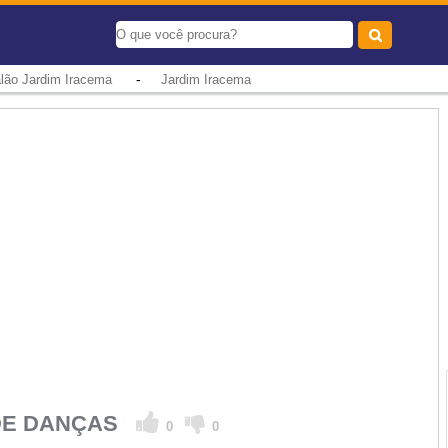
-
lão Jardim Iracema
Jardim Iracema
 DE DANÇAS
0
0