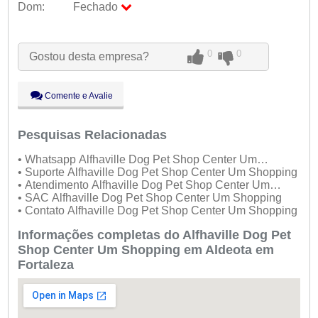
Dom:
Fechado
Seg:
09:00 - 18:00
Ter:
09:00 - 18:00
Qua:
09:00 - 18:00
0
0
Gostou desta empresa?
Qui:
09:00 - 18:00
Sex:
09:00 - 18:00
Sáb:
Fechado
Comente e Avalie
Dom:
Fechado
Pesquisas Relacionadas
• Whatsapp Alfhaville Dog Pet Shop Center Um
Shopping
• Suporte Alfhaville Dog Pet Shop Center Um Shopping
• Atendimento Alfhaville Dog Pet Shop Center Um
Shopping
• SAC Alfhaville Dog Pet Shop Center Um Shopping
• Contato Alfhaville Dog Pet Shop Center Um Shopping
Informações completas do Alfhaville Dog Pet
Shop Center Um Shopping em Aldeota em
Fortaleza