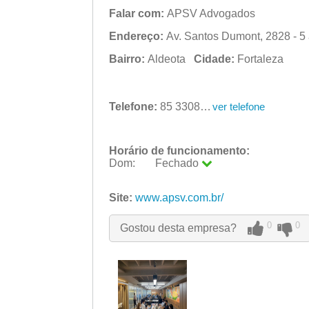
Falar com:
APSV Advogados
Endereço:
Av. Santos Dumont, 2828 - 5 
Bairro:
Aldeota
Cidade:
Fortaleza
Telefone:
85 3308-7300
ver telefone
Horário de funcionamento:
Dom:
Fechado
Seg:
09:00 - 18:00
Ter:
Site:
www.apsv.com.br/
09:00 - 18:00
Qua:
09:00 - 18:00
Qui:
09:00 - 18:00
0
0
Gostou desta empresa?
Sex:
09:00 - 18:00
Sáb:
Fechado
Dom:
Fechado