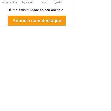
orçamentos
cliques site
mapa
ñ gostei
Dê mais visibilidade ao seu anúncio
Anuncie com destaque