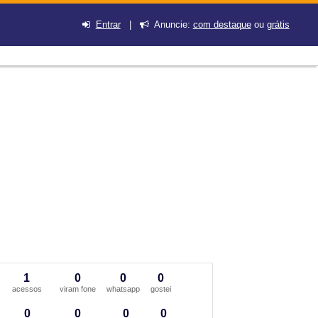
Entrar
|
Anuncie:
com destaque
ou
grátis
1
0
0
0
acessos
viram fone
whatsapp
gostei
0
0
0
0