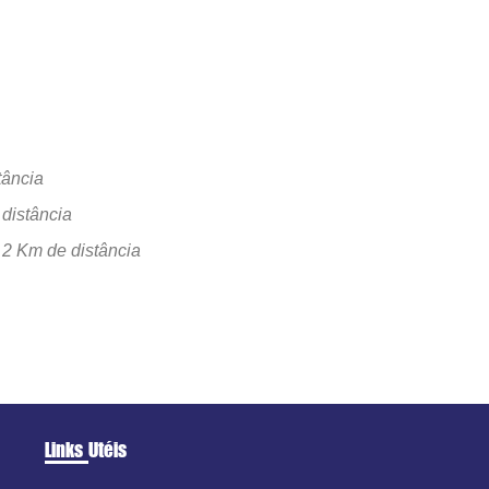
tância
distância
-
2 Km de distância
Links Utéis