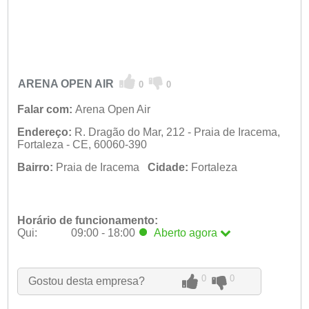
ARENA OPEN AIR
0
0
Falar com:
Arena Open Air
Endereço:
R. Dragão do Mar, 212 - Praia de Iracema,
Fortaleza - CE, 60060-390
Bairro:
Praia de Iracema
Cidade:
Fortaleza
Horário de funcionamento:
Qui:
09:00 - 18:00
Aberto
agora
Seg:
09:00 - 18:00
Ter:
09:00 - 18:00
Qua:
09:00 - 18:00
0
0
Gostou desta empresa?
Qui:
09:00 - 18:00
Aberto
agora
Sex:
09:00 - 18:00